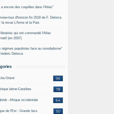
y a encore des coquilles dans l'Atlas"
rview-tour d'horizon fin 2018 de F. Delorca
 la revue L'Arme et la Paix
librairies qui ont commandé l'Atlas
rnatif (en 2007)
s régimes populistes face au mondialisme"
Frédéric Delorca
gories
che-Orient
96
rique latine-Caraïbes
78
hreb - Afrique occidentale
64
que de l'Est - Grands lacs
50