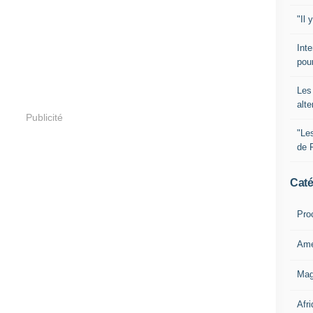
"Il 
Inte
pour
Les 
alte
Publicité
"Le
de 
Caté
Pro
Amé
Mag
Afri