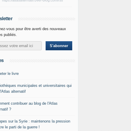
https://atlasalternatif.over-blog.com/rss
letter
ez-vous pour être averti des nouveaux
es publiés.
es
ter le livre
iothèques municipales et universitaires qui
l'Atlas alternatif
ment contribuer au blog de l'Atlas
rnatif ?
ppes sur la Syrie : maintenons la pression
re le parti de la guerre !