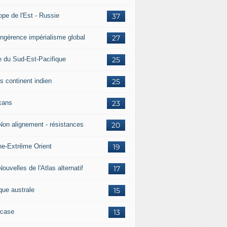
ope de l'Est - Russie
37
 Ingérence impérialisme global
27
e du Sud-Est-Pacifique
25
s continent indien
25
kans
23
 Non alignement - résistances
20
ne-Extrême Orient
19
Nouvelles de l'Atlas alternatif
17
que australe
15
case
13