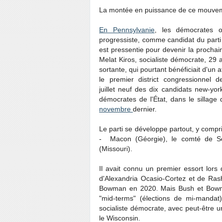
La montée en puissance de ce mouveme
En Pennsylvanie
, les démocrates 
progressiste, comme candidat du parti
est pressentie pour devenir la procha
Melat Kiros, socialiste démocrate, 29
sortante, qui pourtant bénéficiait d'un a
le premier district congressionnel 
juillet neuf des dix candidats new-yo
démocrates de l'État, dans le sillag
novembre
dernier.
Le parti se développe partout, y comp
- Macon (Géorgie), le comté de Son
(Missouri).
Il avait connu un premier essort lor
d'Alexandria Ocasio-Cortez et de Ras
Bowman en 2020. Mais Bush et Bowma
"mid-terms" (élections de mi-mandat)
socialiste démocrate, avec peut-être 
le Wisconsin.