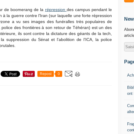
tour de boomerang de la
répression
des campus pendant le
 à la guerre contre l'Iran (sur laquelle une forte répression
News
zone a vu ses images des funéralles très populaires de
a police des frontières à son retour de Téhéran) est un des
Abonn
érieure, ils sont contre la dictature des géants de la tech,
articl
la suppression du Sénat et l'abolition de l'ICA, la police
rutales.
Pag
Repost
0
Ache
Bibl
ont 
Com
alte
Fra
cont