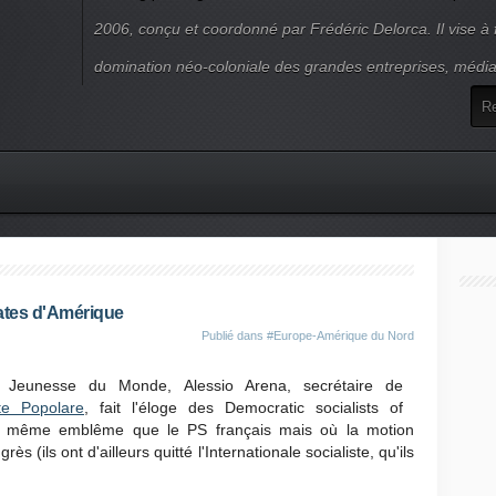
2006, conçu et coordonné par Frédéric Delorca. Il vise à f
domination néo-coloniale des grandes entreprises, média
ates d'Amérique
Publié dans
#Europe-Amérique du Nord
Jeunesse du Monde, Alessio Arena, secrétaire de
te Popolare
, fait l'éloge des Democratic socialists of
le même emblême que le PS français mais où la motion
 (ils ont d'ailleurs quitté l'Internationale socialiste, qu'ils