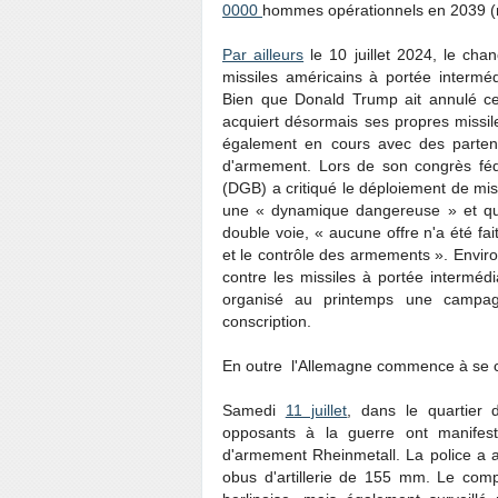
0000
hommes opérationnels en 2039 (ma
Par ailleurs
le 10 juillet 2024, le cha
missiles américains à portée interméd
Bien que Donald Trump ait annulé ce
acquiert désormais ses propres missile
également en cours avec des parten
d'armement. Lors de son congrès féd
(DGB) a critiqué le déploiement de mis
une « dynamique dangereuse » et que
double voie, « aucune offre n'a été f
et le contrôle des armements ». Envir
contre les missiles à portée intermé
organisé au printemps une campagn
conscription.
En outre l'Allemagne commence à se cou
Samedi
11 juillet
, dans le quartier
opposants à la guerre ont manifest
d'armement Rheinmetall. La police a a
obus d'artillerie de 155 mm. Le comp