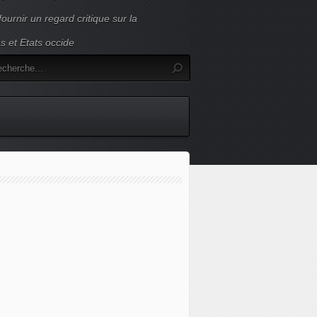
ournir un regard critique sur la
s et Etats occide