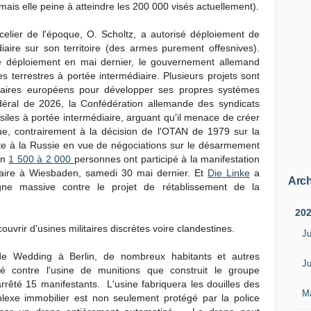
is elle peine à atteindre les 200 000 visés actuellement).
ncelier de l'époque, O. Scholtz, a autorisé déploiement de
iaire sur son territoire (des armes purement offesnives).
 déploiement en mai dernier, le gouvernement allemand
s terrestres à portée intermédiaire. Plusieurs projets sont
aires européens pour développer ses propres systèmes
éral de 2026, la Confédération allemande des syndicats
siles à portée intermédiaire, arguant qu'il menace de créer
, contrairement à la décision de l'OTAN de 1979 sur la
aite à la Russie en vue de négociations sur le désarmement
on
1 500 à 2 000
personnes ont participé à la manifestation
diaire à Wiesbaden, samedi 30 mai dernier. Et
Die Linke
a
Arch
e massive contre le projet de rétablissement de la
20
vrir d'usines militaires discrètes voire clandestines.
Ju
 de Wedding à Berlin, de nombreux habitants et autres
Ju
é contre l'usine de munitions que construit le groupe
rrêté 15 manifestants. L'usine fabriquera les douilles des
M
lexe immobilier est non seulement protégé par la police