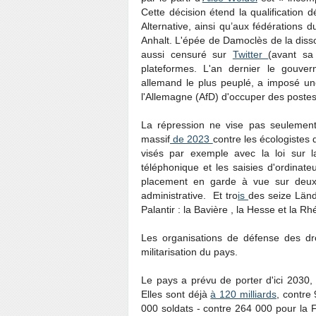
Cette décision étend la qualification 
Alternative, ainsi qu’aux fédérations
Anhalt. L'épée de Damoclès de la dissol
aussi censuré sur
Twitter
(avant sa
plateformes. L'an dernier le gouver
allemand le plus peuplé, a imposé u
l'Allemagne (AfD) d'occuper des postes
La répression ne vise pas seulement 
massif
de 2023
contre les écologistes 
visés par exemple avec la loi sur 
téléphonique et les saisies d'ordina
placement en garde à vue sur deux 
administrative. Et tro
is
des seize Länd
Palantir : la Bavière , la Hesse et la 
Les organisations de défense des d
militarisation du pays.
Le pays a prévu de porter d'ici 2030,
Elles sont déjà
à 120 milliards
, contre
000 soldats - contre 264 000 pour la 