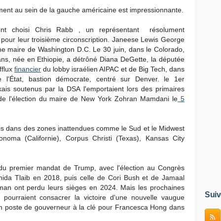
nt au sein de la gauche américaine est impressionnante.
ont choisi Chris Rabb , un représentant résolument
 pour leur troisième circonscription. Janeese Lewis George
ine maire de Washington D.C. Le 30 juin, dans le Colorado,
 ans, née en Ethiopie, a détrôné Diana DeGette, la députée
fflux
financier
du lobby israélien AIPAC et de Big Tech, dans
de l'État, bastion démocrate, centré sur Denver. le 1er
rkais soutenus par la DSA l'emportaient lors des primaires
e de l'élection du maire de New York Zohran Mamdani le
5
ris dans des zones inattendues comme le Sud et le Midwest
oma (Californie), Corpus Christi (Texas), Kansas City
s du premier mandat de Trump, avec l'élection au Congrès
hida Tlaib en 2018, puis celle de Cori Bush et de Jamaal
n ont perdu leurs sièges en 2024. Mais les prochaines
Suiv
 pourraient consacrer la victoire d'une nouvelle vaugue
un poste de gouverneur à la clé pour Francesca Hong dans