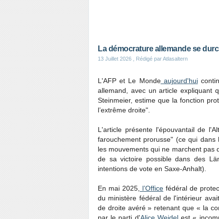
La démocrature allemande se durci
13 Juillet 2026
, Rédigé par Atlasaltern
L'AFP et Le Monde
aujourd'hui
contin
allemand, avec un article expliquant 
Steinmeier, estime que la fonction prot
l’extrême droite".
L'article présente l'épouvantail de l'
farouchement prorusse" (ce qui dans l
les mouvements qui ne marchent pas da
de sa victoire possible dans des Län
intentions de vote en Saxe-Anhalt).
En mai 2025,
l’Office
fédéral de protec
du ministère fédéral de l'intérieur av
de droite avéré » retenant que « la c
par le parti d'
Alice Weidel
est « incomp