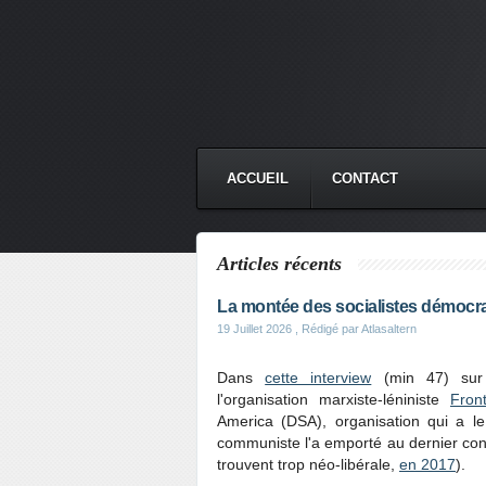
ACCUEIL
CONTACT
Articles récents
La montée des socialistes démocr
19 Juillet 2026
, Rédigé par Atlasaltern
Dans
cette interview
(min 47) sur 
l'organisation marxiste-léniniste
Fron
America (DSA), organisation qui a 
communiste l'a emporté au dernier congrès
trouvent trop néo-libérale,
en 2017
).