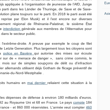
Eur
déjà appliquée à l’organisation de jeunesse de l’AfD, Junge
 du parti dans les Länder de Thuringe, de Saxe et de Saxe-
Asi
ution plane toujours sur le parti. En 2018 le parti avait été
 reprise par Elon Musk) et il l'est encore sur diverses
nement régional de Rhénanie-Palatinat, le sixième État
ne
interdiction
générale aux membres de l'Alternative pour
 dans le secteur public.
l'extrême-droite. A preuve par exemple le coup de filet
de Letzte Generation. Plus largement tous les citoyens sont
la
police en Bavière
qui autorise des mises sur écoute
teur sur de « menace de danger », sans crime commis, le
mois sur de simples soupçons de délit ou d'infraction
er allemands utilisent déjà Gotham de flicage préventif de
Rhénanie-du-Nord-Westphalie .
roits humains en
mai dernier
reliaient cette situation à la
 les dépenses de défense à environ 180 milliards d'euros.
 92 au Royaume Uni et 68 en France. Le pays
compte
184
France - et 860 000 réservistes. L'armée veut compter
460