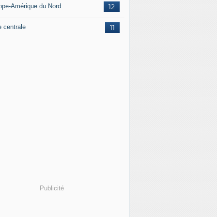
ope-Amérique du Nord
12
e centrale
11
Publicité