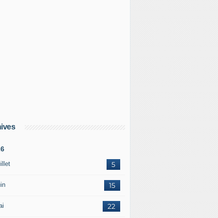
ives
26
illet
5
in
15
ai
22