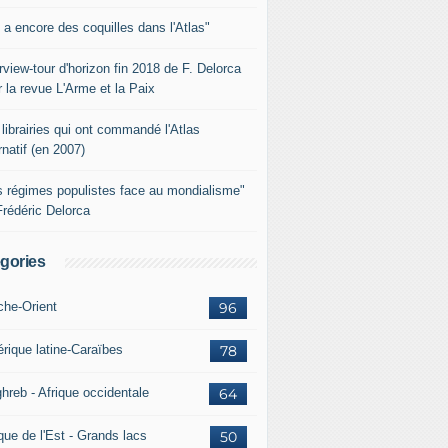
y a encore des coquilles dans l'Atlas"
rview-tour d'horizon fin 2018 de F. Delorca
 la revue L'Arme et la Paix
librairies qui ont commandé l'Atlas
rnatif (en 2007)
s régimes populistes face au mondialisme"
Frédéric Delorca
gories
che-Orient
96
rique latine-Caraïbes
78
hreb - Afrique occidentale
64
que de l'Est - Grands lacs
50