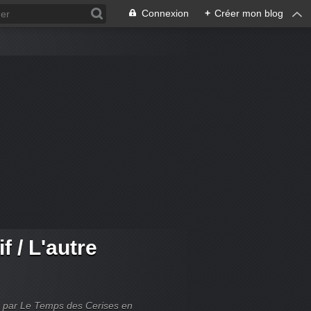
Connexion
+
Créer mon blog
f / L'autre
blié par Le Temps des Cerises en