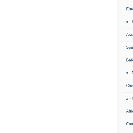
Eur
x -
Asi
Sou
Bal
x -
Chi
z - 
Afri
Cau