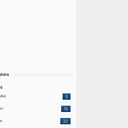
ives
26
illet
5
in
15
ai
22