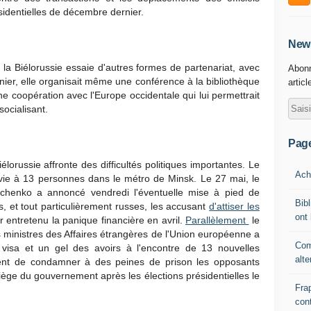
ésidentielles de décembre dernier.
News
 la Biélorussie essaie d'autres formes de partenariat, avec
Abonn
ier, elle organisait même une conférence à la bibliothèque
articl
e coopération avec l'Europe occidentale qui lui permettrait
ocialisant.
Pag
élorussie affronte des difficultés politiques importantes. Le
Ache
a vie à 13 personnes dans le métro de Minsk. Le 27 mai, le
achenko a annoncé vendredi l'éventuelle mise à pied de
Bibl
, et tout particulièrement russes, les accusant
d'attiser les
ont 
r entretenu la panique financière en avril.
Parallèlement
le
s ministres des Affaires étrangères de l'Union européenne a
Com
 visa et un gel des avoirs à l'encontre de 13 nouvelles
alte
ent de condamner à des peines de prison les opposants
iège du gouvernement après les élections présidentielles le
Fra
cont