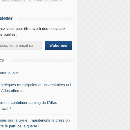
https://atlasalternatif.over-blog.com/rss
letter
ez-vous pour être averti des nouveaux
es publiés.
es
ter le livre
iothèques municipales et universitaires qui
l'Atlas alternatif
ment contribuer au blog de l'Atlas
rnatif ?
ppes sur la Syrie : maintenons la pression
re le parti de la guerre !