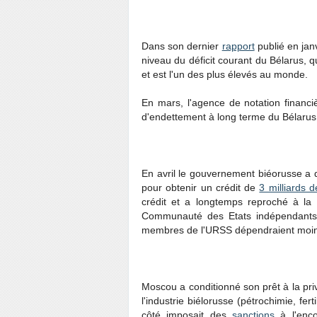
Dans son dernier
rapport
publié en jan
niveau du déficit courant du Bélarus, q
et est l'un des plus élevés au monde.
En mars, l'agence de notation financ
d'endettement à long terme du Bélarus,
En avril le gouvernement biéorusse a d
pour obtenir un crédit de
3 milliards d
crédit et a longtemps reproché à la
Communauté des Etats indépendants 
membres de l'URSS dépendraient moins
Moscou a conditionné son prêt à la priv
l'industrie biélorusse (pétrochimie, fer
côté imposait des
sanctions
à l'enco