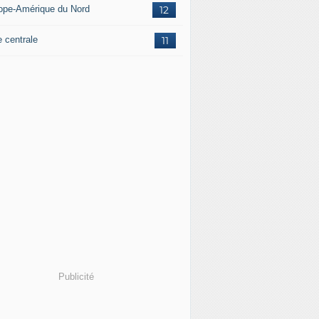
ope-Amérique du Nord
12
e centrale
11
Publicité