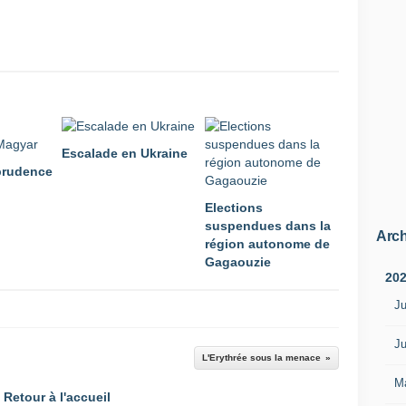
Escalade en Ukraine
 prudence
Elections
suspendues dans la
Arch
région autonome de
Gagaouzie
20
Ju
Ju
L'Erythrée sous la menace
M
Retour à l'accueil