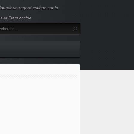
ournir un regard critique sur la
s et Etats occide