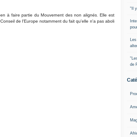
"Il 
éen à faire partie du Mouvement des non alignés. Elle est
Inte
Conseil de l'Europe notamment du fait qu'elle n'a pas aboli
pour
Les 
alte
"Le
de 
Caté
Pro
Amé
Mag
Afri