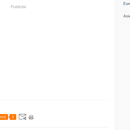
Eur
Publicité
Asi
post
0