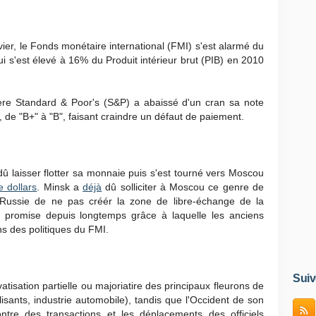
vier, le Fonds monétaire international (FMI) s'est alarmé du
ui s'est élevé à 16% du Produit intérieur brut (PIB) en 2010
ière Standard & Poor's (S&P) a abaissé d'un cran sa note
 de "B+" à "B", faisant craindre un défaut de paiement.
û laisser flotter sa monnaie puis s'est tourné vers Moscou
e dollars
. Minsk a
déjà
dû solliciter à Moscou ce genre de
 Russie de ne pas créér la zone de libre-échange de la
promise depuis longtemps grâce à laquelle les anciens
 des politiques du FMI.
Suiv
atisation partielle ou majoriatire des principaux fleurons de
tilisants, industrie automobile), tandis que l'Occident de son
ntre des transactions et les déplacements des officiels