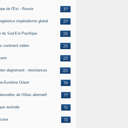
ope de l'Est - Russie
37
 Ingérence impérialisme global
27
e du Sud-Est-Pacifique
25
s continent indien
25
kans
23
 Non alignement - résistances
20
ne-Extrême Orient
19
Nouvelles de l'Atlas alternatif
17
que australe
15
case
13