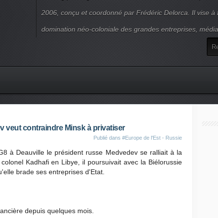
2006, conçu et coordonné par Frédéric Delorca. Il vise à f
domination néo-coloniale des grandes entreprises, média
 veut contraindre Minsk à privatiser
Publié dans
#Europe de l'Est - Russie
 Deauville le président russe Medvedev se ralliait à la
 colonel Kadhafi en Libye, il poursuivait avec la Biélorussie
u'elle brade ses entreprises d'Etat.
nancière depuis quelques mois.