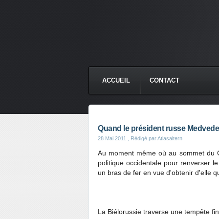
ACCUEIL
CONTACT
Quand le président russe Medvedev
28 Mai 2011
, Rédigé par Atlasaltern
Au moment même où au sommet du G8 à
politique occidentale pour renverser le
un bras de fer en vue d'obtenir d'elle q
La Biélorussie traverse une tempête fi