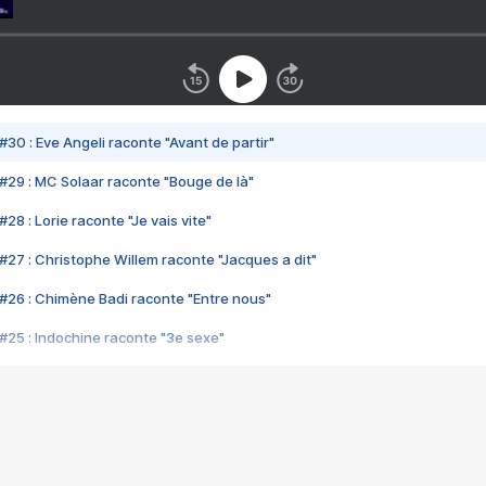
#30 : Eve Angeli raconte "Avant de partir"
#29 : MC Solaar raconte "Bouge de là"
28 : Lorie raconte "Je vais vite"
#27 : Christophe Willem raconte "Jacques a dit"
#26 : Chimène Badi raconte "Entre nous"
#25 : Indochine raconte "3e sexe"
#24 : Zaho raconte "C'est chelou"
#23 : Patrick Bruel raconte "Au café des délices"
#22 : Kyo raconte "Le chemin"