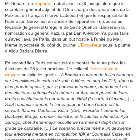
M. Bouare, du
Reporter
, notait ainsi le 29 juin qu'alors que le
secrétaire général adjoint de l’Onu chargé des opérations de la
Paix est un français (Hervé Ladsous) et que le responsable de
l'opération Serval est un ancien de l'opération Turquoise au
Rwanda (le général Grégoire de Saint-Quentin «Barrera») la
nomination du général Kazura par Ban Ki-Moon n'a pu se faire
qu'avec l'aval de Paris, dans un but hostile à l'unité du Mali.
Même hypothèse du côté du journal
L'Enquêteur
sous la plume
d'Aliou Badara Diarra.
En second lieu Paris est accusé de monter de toute pièce les
élections du 28 juillet prochain. Le collectif
Front nouveau
citoyen
multiplie les griefs :
"A Bamako courent de folles rumeurs
sur les millions de cartes de vote éditées en surplus (? !), dans la
plus grande opacité, par le pouvoir intérimaire, au moment où
des électeurs potentiels du même nombre sont privés de leurs
droits constitutionnels par défaut de NINA (la carte d’électeur) (...)
Sauf rebondissement, le tiercé gagnant dans l’ordre est le
suivant: Ibrahim Boubacar Keita (IBK), Président, Soumeïlou
Boubeye Maïga, premier ministre, et le capitaine Amadou Aya
Sanogo, chef d’état-major occulte de l’armée en dépit de son
grade de capitaine. (...)
Le scenario prévoit même un deuxième
tour électoral mettant en compétition IBK et Soumaïla Cissé, en