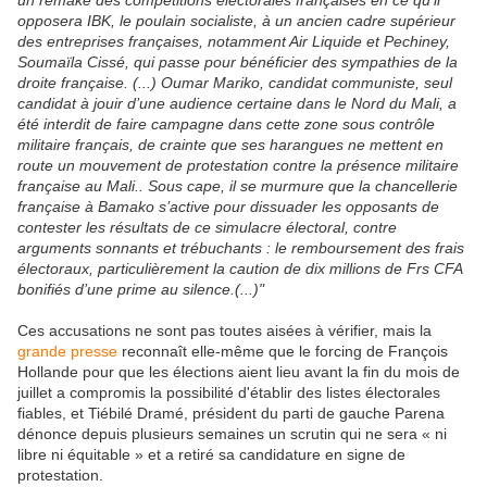
un remake des compétitions électorales françaises en ce qu’il
opposera IBK, le poulain socialiste, à un ancien cadre supérieur
des entreprises françaises, notamment Air Liquide et Pechiney,
Soumaïla Cissé, qui passe pour bénéficier des sympathies de la
droite française. (...)
Oumar Mariko, candidat communiste, seul
candidat à jouir d’une audience certaine dans le Nord du Mali, a
été interdit de faire campagne dans cette zone sous contrôle
militaire français, de crainte que ses harangues ne mettent en
route un mouvement de protestation contre la présence militaire
française au Mali.. Sous cape, il se murmure que la chancellerie
française à Bamako s’active pour dissuader les opposants de
contester les résultats de ce simulacre électoral, contre
arguments sonnants et trébuchants : le remboursement des frais
électoraux, particulièrement la caution de dix millions de Frs CFA
bonifiés d’une prime au silence.(...)"
Ces accusations ne sont pas toutes aisées à vérifier, mais la
grande presse
reconnaît elle-même que le forcing de François
Hollande pour que les élections aient lieu avant la fin du mois de
juillet a compromis la possibilité d'établir des listes électorales
fiables, et Tiébilé Dramé, président du parti de gauche Parena
dénonce depuis plusieurs semaines un scrutin qui ne sera « ni
libre ni équitable » et a retiré sa candidature en signe de
protestation.