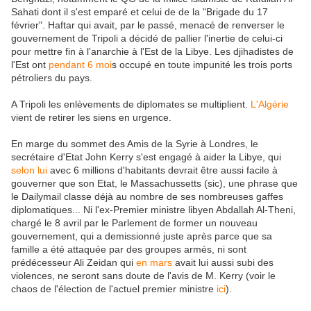
Sahati dont il s'est emparé et celui de de la "Brigade du 17
février". Haftar qui avait, par le passé, menacé de renverser le
gouvernement de Tripoli a décidé de pallier l'inertie de celui-ci
pour mettre fin à l'anarchie à l'Est de la Libye. Les djihadistes de
l'Est ont
pendant 6 moi
s occupé en toute impunité les trois ports
pétroliers du pays.
A Tripoli les enlèvements de diplomates se multiplient.
L'Algérie
vient de retirer les siens en urgence.
En marge du sommet des Amis de la Syrie à Londres, le
secrétaire d'Etat John Kerry s'est engagé à aider la Libye, qui
selon lui
avec 6 millions d'habitants devrait être aussi facile à
gouverner que son Etat, le Massachussetts (sic), une phrase que
le Dailymail classe déjà au nombre de ses nombreuses gaffes
diplomatiques... Ni l'ex-Premier ministre libyen Abdallah Al-Theni,
chargé le 8 avril par le Parlement de former un nouveau
gouvernement, qui a demissionné juste après parce que sa
famille a été attaquée par des groupes armés, ni sont
prédécesseur Ali Zeidan qui
en mars
avait lui aussi subi des
violences, ne seront sans doute de l'avis de M. Kerry (voir le
chaos de l'élection de l'actuel premier ministre
ici
).