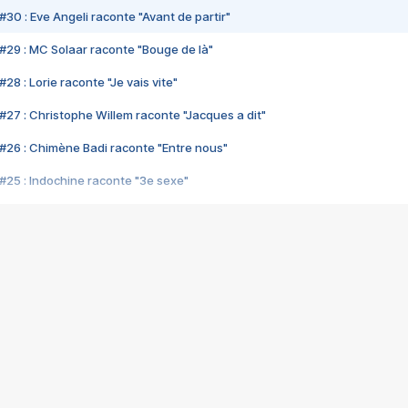
#30 : Eve Angeli raconte "Avant de partir"
#29 : MC Solaar raconte "Bouge de là"
28 : Lorie raconte "Je vais vite"
#27 : Christophe Willem raconte "Jacques a dit"
#26 : Chimène Badi raconte "Entre nous"
#25 : Indochine raconte "3e sexe"
#24 : Zaho raconte "C'est chelou"
#23 : Patrick Bruel raconte "Au café des délices"
#22 : Kyo raconte "Le chemin"
#21 : Nolwenn Leroy raconte "Cassé"
#20 : Patrick Hernandez raconte "Born to be alive"
#19 : Lorie raconte "Près de moi"