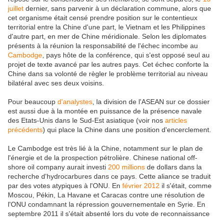
juillet
dernier, sans parvenir à un déclaration commune, alors que
cet organisme était censé prendre position sur le contentieux
territorial entre la Chine d'une part, le Vietnam et les Philippines
d'autre part, en mer de Chine méridionale. Selon les diplomates
présents à la réunion la responsabilité de l'échec incombe au
Cambodge
, pays hôte de la conférence, qui s'est opposé seul au
projet de texte avancé par les autres pays. Cet échec conforte la
Chine dans sa volonté de règler le problème territorial au niveau
bilatéral avec ses deux voisins.
Pour beaucoup
d'analystes
, la division de l'ASEAN sur ce dossier
est aussi due à la montée en puissance de la présence navale
des Etats-Unis dans le Sud-Est asiatique (voir nos
articles
précédents
) qui place la Chine dans une position d'encerclement.
Le Cambodge est très lié à la Chine, notamment sur le plan de
l'énergie et de la prospection pétrolière. Chinese national off-
shore oil company aurait investi
200 millions
de dollars dans la
recherche d'hydrocarbures dans ce pays. Cette aliance se traduit
par des votes atypiques à l'ONU. En
février 2012
il s'était, comme
Moscou, Pékin, La Havane et Caracas contre une résolution de
l'ONU condamnant la répression gouvernementale en Syrie. En
septembre 2011 il s'était absenté lors du vote de reconnaissance