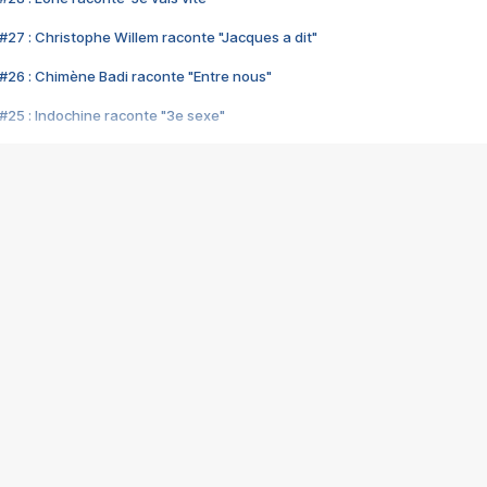
#27 : Christophe Willem raconte "Jacques a dit"
#26 : Chimène Badi raconte "Entre nous"
#25 : Indochine raconte "3e sexe"
#24 : Zaho raconte "C'est chelou"
#23 : Patrick Bruel raconte "Au café des délices"
#22 : Kyo raconte "Le chemin"
#21 : Nolwenn Leroy raconte "Cassé"
#20 : Patrick Hernandez raconte "Born to be alive"
#19 : Lorie raconte "Près de moi"
#18 : Michael Jones raconte "A nos actes manqués" (avec Jean-Jacque
#17 : Khaled raconte "Aïcha"
#16 : Corneille raconte "Parce qu'on vient de loin"