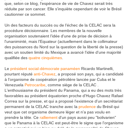
que, selon ce blog, l'espérance de vie de Chavez serait très
réduite par son cancer. Elle s'inquiète cependant de voir le Brésil
cautionner ce sommet.
Un des facteurs du succès ou de l'échec de la CELAC sera la
procédure décisionnaire. Les membres de la nouvelle
organisation soutenaient l'idée d'une de prise de décision à
l'unaniminté, mais l'Equateur (actuellement dans le collimateur
des puissances du Nord sur la question de la liberté de la presse)
avec un soutien limité du Mexique a avancé l'idée d'une majorité
qualifiée des
quatre cinquièmes
.
Le
président social-démocrate panaméen
Ricardo Martinelli,
pourtant réputé
anti-Chavez
, a proposé son pays, qui a candidaté
à l'organisme de coopération pétrolière lancée par Cuba et le
Venezuela
Petrocaribe
, comme siège de la CELAC .
L'enthousiasme du président du Panama, qui a eu des mots très
favorables au président équatorien proche d'Hugo Chavez Rafael
Correa sur la presse, et qui a proposé l'existence d'un secrétariat
permanent de la CELAC tranche avec la
prudence
du Brésil qui
veut que cet organisme demeure léger et n'a pas voulu en
prendre la tête. Ce
ralliement
d'un pays aussi peu "bolivarien"
que le Panama à la CELAC est peut-être le signe que l'organisme