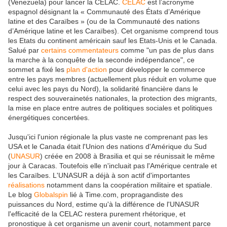
(Venezuela) pour lancer la CELAC.
CELAC
est l’acronyme
espagnol désignant la « Communauté des États d’Amérique
latine et des Caraïbes » (ou de la Communauté des nations
d’Amérique latine et les Caraïbes). Cet organisme comprend tous
les Etats du continent américain sauf les Etats-Unis et le Canada.
Salué par
certains commentateurs
comme "un pas de plus dans
la marche à la conquête de la seconde indépendance", ce
sommet a fixé les
plan d'action
pour développer le commerce
entre les pays membres (actuellement plus réduit en volume que
celui avec les pays du Nord), la solidarité financière dans le
respect des souverainetés nationales, la protection des migrants,
la mise en place entre autres de politiques sociales et politiques
énergétiques concertées.
Jusqu'ici l'union régionale la plus vaste ne comprenant pas les
USA et le Canada était l'Union des nations d'Amérique du Sud
(
UNASUR
) créée en 2008 à Brasilia et qui se réunissait le même
jour à Caracas. Toutefois elle n'incluait pas l'Amérique centrale et
les Caraïbes. L'UNASUR a déjà à son actif d'importantes
réalisations
notamment dans la coopération militaire et spatiale.
Le blog
Globalspin
lié à Time.com, propragandiste des
puissances du Nord, estime qu'à la différence de l'UNASUR
l'efficacité de la CELAC restera purement rhétorique, et
pronostique à cet organisme un avenir court, notamment parce