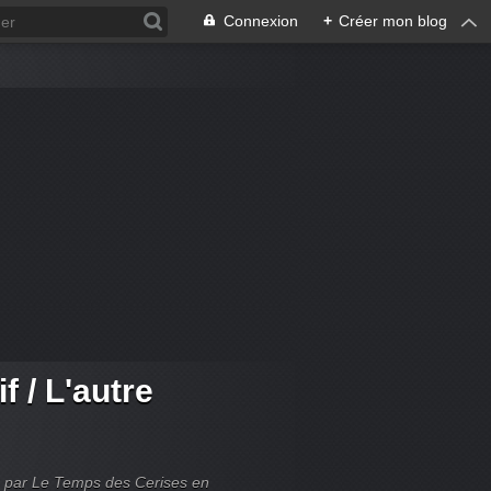
Connexion
+
Créer mon blog
f / L'autre
blié par Le Temps des Cerises en