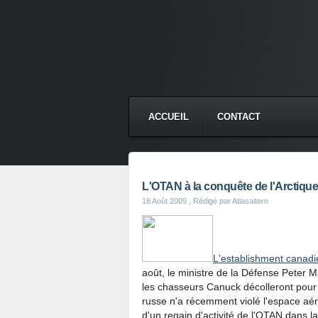
ACCUEIL
CONTACT
L'OTAN à la conquête de l'Arctique
18 Août 2009
, Rédigé par Atlasaltern
L'establishment canadi
août, le ministre de la Défense Peter
les chasseurs Canuck décolleront pour a
russe n'a récemment violé l'espace aér
d'un regain d'activité de l'OTAN dans