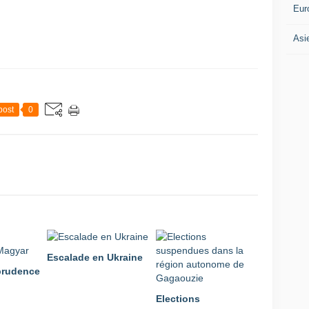
Eur
Asi
post
0
Escalade en Ukraine
 prudence
Elections