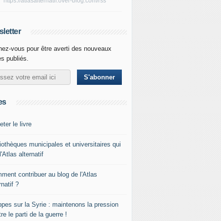
https://atlasalternatif.over-blog.com/rss
letter
ez-vous pour être averti des nouveaux
es publiés.
es
ter le livre
iothèques municipales et universitaires qui
l'Atlas alternatif
ment contribuer au blog de l'Atlas
rnatif ?
ppes sur la Syrie : maintenons la pression
re le parti de la guerre !