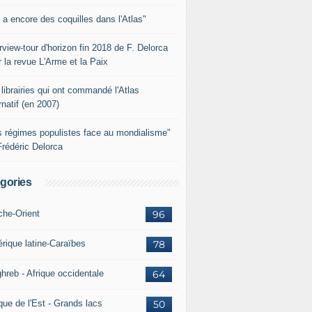
y a encore des coquilles dans l'Atlas"
rview-tour d'horizon fin 2018 de F. Delorca
 la revue L'Arme et la Paix
librairies qui ont commandé l'Atlas
rnatif (en 2007)
s régimes populistes face au mondialisme"
Frédéric Delorca
gories
che-Orient
96
rique latine-Caraïbes
78
hreb - Afrique occidentale
64
que de l'Est - Grands lacs
50