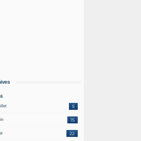
ives
26
illet
5
in
15
ai
22