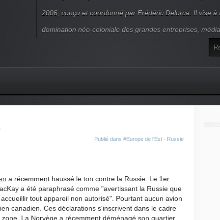
2006, conçu et coordonné par Frédéric Delorca. Il vise à f
domination néo-coloniale des grandes entreprises, média
Publié dans
#Europe de l'Est - Russie
en
a récemment haussé le ton contre la Russie. Le 1er
 MacKay a été paraphrasé comme "avertissant la Russie que
ccueillir tout appareil non autorisé". Pourtant aucun avion
ien canadien. Ces déclarations s'inscrivent dans le cadre
 la zone. La Norvège a récemment déménagé son quartier