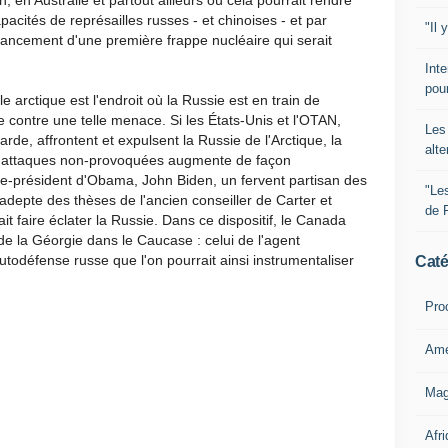
, en Australie et partout ailleurs où cela pourrait rendre
apacités de représailles russes - et chinoises - et par
"Il 
 lancement d'une première frappe nucléaire qui serait
Inte
pour
 arctique est l'endroit où la Russie est en train de
 contre une telle menace. Si les États-Unis et l'OTAN,
Les 
rde, affrontent et expulsent la Russie de l'Arctique, la
alte
t d'attaques non-provoquées augmente de façon
ce-président d'Obama, John Biden, un fervent partisan des
"Le
n adepte des thèses de l'ancien conseiller de Carter et
de 
it faire éclater la Russie. Dans ce dispositif, le Canada
 de la Géorgie dans le Caucase : celui de l'agent
autodéfense russe que l'on pourrait ainsi instrumentaliser
Caté
Pro
Amé
Mag
Afri