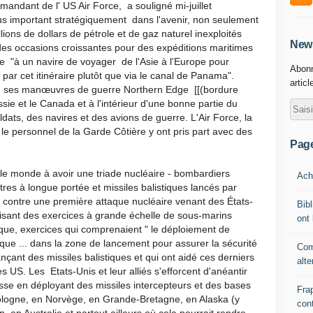
andant de l' US Air Force, a souligné mi-juillet
lus important stratégiquement dans l'avenir, non seulement
llions de dollars de pétrole et de gaz naturel inexploités
News
des occasions croissantes pour des expéditions maritimes
re "à un navire de voyager de l'Asie à l'Europe pour
Abonn
 par cet itinéraire plutôt que via le canal de Panama".
articl
 ses manœuvres de guerre Northern Edge [[(bordure
ssie et le Canada et à l'intérieur d'une bonne partie du
ldats, des navires et des avions de guerre. L'Air Force, la
le personnel de la Garde Côtière y ont pris part avec des
Pag
 le monde à avoir une triade nucléaire - bombardiers
Ache
stres à longue portée et missiles balistiques lancés par
 contre une première attaque nucléaire venant des États-
Bibl
anisant des exercices à grande échelle de sous-marins
ont 
tique, exercices qui comprenaient " le déploiement de
que ... dans la zone de lancement pour assurer la sécurité
Com
çant des missiles balistiques et qui ont aidé ces derniers
alte
s US. Les Etats-Unis et leur alliés s'efforcent d'anéantir
usse en déployant des missiles intercepteurs et des bases
Fra
ologne, en Norvège, en Grande-Bretagne, en Alaska (y
cont