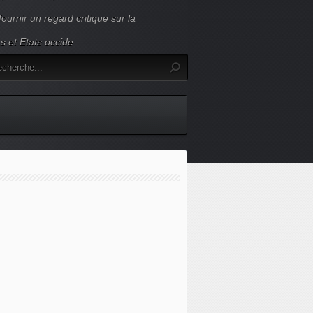
ournir un regard critique sur la
s et Etats occide