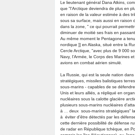
Le lieutenant général Dana Atkins, comm
que "l'Arctique deviendra de plus en p
en raison de la valeur estimée à des tri
sous sa surface, mais aussi en raison 
dans la zone, " ce qui pourrait permett
diminuer de moitié ses frais en passant
Au même moment le Pentagone a tenu
nordique ]] en Alaska, situé entre la Ru
Cercle Arctique, "avec plus de 9 000 so
Navy, l'Armée, le Corps des Marines et 
avions en combat aérien simulé.
La Russie, qui est la seule nation dans
stratégiques, missiles balistiques terre
sous-marins - capables de se défendre
Unis et leurs alliés, a répliqué en org
nucléaires sous la calotte glacière arc
plusieurs sous-marins nucléaires d'atta
à … deux sous-marins stratégiques" lan
à éviter d'être détectés par les défense
cette dernière possibilité de défense r
de radar en République tchèque, en P