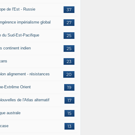
ope de l'Est - Russie
37
 Ingérence impérialisme global
27
e du Sud-Est-Pacifique
25
s continent indien
25
kans
23
 Non alignement - résistances
20
ne-Extrême Orient
19
Nouvelles de l'Atlas alternatif
17
que australe
15
case
13