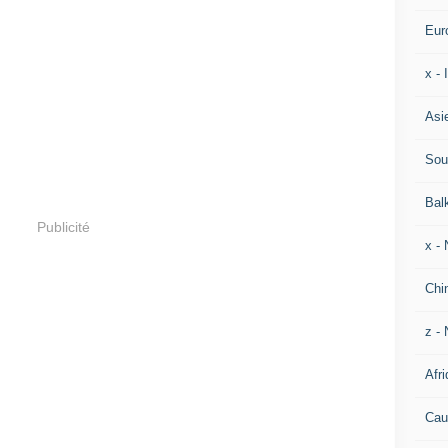
Eur
x -
Asi
Sou
Bal
Publicité
x -
Chi
z - 
Afri
Cau