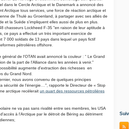
 dans le Cercle Arctique et le Danemark a annoncé des
 Arctique tous services, une force de réaction arctique et
rienne de Thulé au Groenland, à partager avec ses alliés de
 et la Suède s'impliquent elles aussi de plus en plus.
48 chasseurs Lockheed F-35 "en raison de leur aptitude à
s, ce pays a effectué un très important exercice de
ant 7 000 soldats de 13 pays dans lequel un pays fictif
eformes pétrolières offshore.
re général de l'OTAN avait annoncé la couleur : “ Le Grand
on de la part de l'Alliance dans les années à venir."
 possibilité augmente d'extraction des richesses en
es du Grand Nord.
dernier, nous avons convenu de quelques principes
a sécurité de l'énergie....", rapporte le Directeur de « Stop
ne arctique recèlerait
un quart des ressources pétrolières
polaire ne va pas sans rivalité entre ses membres, les USA
Suiv
'accès à l'Arctique par le détroit de Béring au détriment
adiennes;