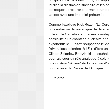
compris les îles Aléoutiennes), au Japon
inutiles la dissuasion nucléaire et les c
conséquent préparer le terrain pour le
lancée avec une impunité présumée.
Comme l'explique Rick Rozoff "Le Cercle
concentrer sa dernière ligne de défense
utilisant le Canada comme leur avant-ga
possibilité d'un chantage nucléaire e
exponentielle." Rozoff soupçonne le vi
"révolutions colorées" à l'Est, d'être u
Clinton Zbigniew Brzezinski qui souhaita
pourrait jouer un rôle analogue à celui
provocateur "victime" de la réaction d'
pour évincer la Russie de l'Arctique.
F. Delorca