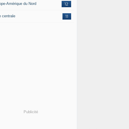
ope-Amérique du Nord
12
e centrale
11
Publicité