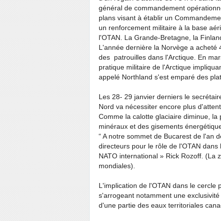
général de commandement opérationnel
plans visant à établir un Commandement
un renforcement militaire à la base aé
l'OTAN. La Grande-Bretagne, la Finlande
L'année dernière la Norvège a acheté 
des patrouilles dans l'Arctique. En mar
pratique militaire de l'Arctique impliqu
appelé Northland s'est emparé des plat
Les 28- 29 janvier derniers le secrétai
Nord va nécessiter encore plus d'attenti
Comme la calotte glaciaire diminue, la
minéraux et des gisements énergétiqu
“ A notre sommet de Bucarest de l'an 
directeurs pour le rôle de l'OTAN dans l
NATO international » Rick Rozoff. (La z
mondiales).
L'implication de l'OTAN dans le cercle 
s'arrogeant notamment une exclusivité d
d'une partie des eaux territoriales can