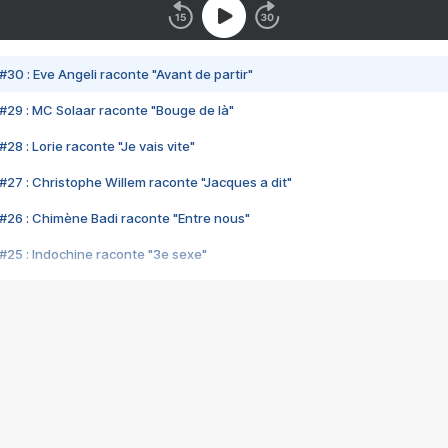
#30 : Eve Angeli raconte "Avant de partir"
#29 : MC Solaar raconte "Bouge de là"
28 : Lorie raconte "Je vais vite"
#27 : Christophe Willem raconte "Jacques a dit"
#26 : Chimène Badi raconte "Entre nous"
#25 : Indochine raconte "3e sexe"
#24 : Zaho raconte "C'est chelou"
#23 : Patrick Bruel raconte "Au café des délices"
#22 : Kyo raconte "Le chemin"
#21 : Nolwenn Leroy raconte "Cassé"
#20 : Patrick Hernandez raconte "Born to be alive"