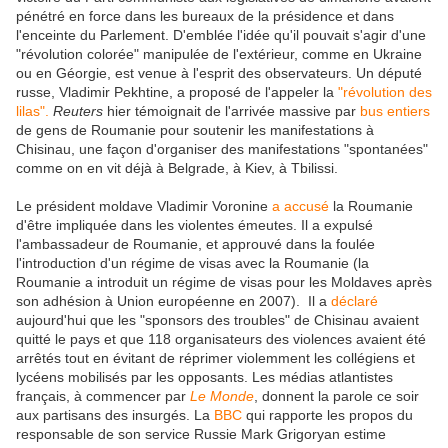
pénétré en force dans les bureaux de la présidence et dans
l'enceinte du Parlement. D'emblée l'idée qu'il pouvait s'agir d'une
"révolution colorée" manipulée de l'extérieur, comme en Ukraine
ou en Géorgie, est venue à l'esprit des observateurs. Un député
russe, Vladimir Pekhtine, a proposé de l'appeler la
"révolution des
lilas".
Reuters
hier témoignait de l'arrivée massive par
bus entiers
de gens de Roumanie pour soutenir les manifestations à
Chisinau, une façon d'organiser des manifestations "spontanées"
comme on en vit déjà à Belgrade, à Kiev, à Tbilissi.
Le président moldave Vladimir Voronine
a accusé
la Roumanie
d'être impliquée dans les violentes émeutes. Il a expulsé
l'ambassadeur de Roumanie, et approuvé dans la foulée
l'introduction d'un régime de visas avec la Roumanie (la
Roumanie a introduit un régime de visas pour les Moldaves après
son adhésion à Union européenne en 2007). Il a
déclaré
aujourd'hui que les "sponsors des troubles" de Chisinau avaient
quitté le pays et que 118 organisateurs des violences avaient été
arrêtés tout en évitant de réprimer violemment les collégiens et
lycéens mobilisés par les opposants. Les médias atlantistes
français, à commencer par
Le Monde
, donnent la parole ce soir
aux partisans des insurgés. La
BBC
qui rapporte les propos du
responsable de son service Russie Mark Grigoryan estime