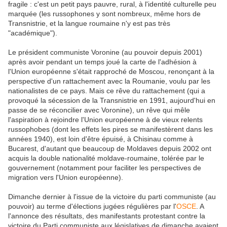
fragile : c'est un petit pays pauvre, rural, à l'identité culturelle peu
marquée (les russophones y sont nombreux, même hors de
Transnistrie, et la langue roumaine n'y est pas très
"académique").
Le président communiste Voronine (au pouvoir depuis 2001)
après avoir pendant un temps joué la carte de l'adhésion à
l'Union européenne s'était rapproché de Moscou, renonçant à la
perspective d'un rattachement avec la Roumanie, voulu par les
nationalistes de ce pays. Mais ce rêve du rattachement (qui a
provoqué la sécession de la Transnistrie en 1991, aujourd'hui en
passe de se réconcilier avec Voronine), un rêve qui mêle
l'aspiration à rejoindre l'Union européenne à de vieux relents
russophobes (dont les effets les pires se manifestèrent dans les
années 1940), est loin d'être épuisé, à Chisinau comme à
Bucarest, d'autant que beaucoup de Moldaves depuis 2002 ont
acquis la double nationalité moldave-roumaine, tolérée par le
gouvernement (notamment pour faciliter les perspectives de
migration vers l'Union européenne).
Dimanche dernier à l'issue de la victoire du parti communiste (au
pouvoir) au terme d'élections jugées régulières par l'
OSCE
. A
l'annonce des résultats, des manifestants protestant contre la
victoire du Parti communiste aux législatives de dimanche avaient