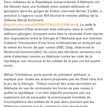
Deux militaires de la République autoproclamée d'Abkhazie ont
été blessés dans une fusillade entre soldats abkhazes et
géorgiens dans les gorges de Kodori, mercredi dernier 9 juillet, a
annoncé à l'agence russe
RIA Novosti
le ministre abkhaz de la
Défense Merab Kichmaria
(
http://fr.rian.ru/world/20080709/113622996.html
). La veille le
Département d'Etat américain était intervenu dans le conflit
abkhazo-géorgien, évoquant aussi bien la nécessité d'une reprise
des négociations entre la Géorgie et l'Abkhazie que son intention
d'obtenir l'introduction d'une force multinationale en évinçant par
là même les forces de paix russes (
RBC Daily, Vedomosti
et
Moskovski komsomolets
). Au cours des dernières semaines une
série d'attentats commis en Abkhazie contre les civils de la
république non reconnue et les soldats de la paix ont fait quatre
morts.
Alkhaz Tcholokoua, porte-parole du président abkhaze, a
expliqué que toutes les actions proposées par les Etats-Unis font
le jeu de la Géorgie : Tbilissi commet des actes terroristes en
Abkhazie en vue de contraindre les forces de paix russes à
quitter la république. L'un des objectifs poursuivis par ces
explosions est de persuader la communauté mondiale de
l'incompétence des soldats de la paix alors pourtant que les
Abkhazes estiment que le contingent russe donne toute