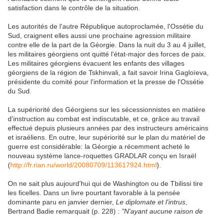
satisfaction dans le contrôle de la situation.
Les autorités de l'autre République autoproclamée, l'Ossétie du
Sud, craignent elles aussi une prochaine agression militaire
contre elle de la part de la Géorgie. Dans la nuit du 3 au 4 juillet,
les militaires géorgiens ont quitté l'état-major des forces de paix.
Les militaires géorgiens évacuent les enfants des villages
géorgiens de la région de Tskhinvali, a fait savoir Irina Gagloïeva,
présidente du comité pour l'information et la presse de l'Ossétie
du Sud.
La supériorité des Géorgiens sur les sécessionnistes en matière
d'instruction au combat est indiscutable, et ce, grâce au travail
effectué depuis plusieurs années par des instructeurs américains
et israéliens. En outre, leur supériorité sur le plan du matériel de
guerre est considérable: la Géorgie a récemment acheté le
nouveau système lance-roquettes GRADLAR conçu en Israël
(
http://fr.rian.ru/world/20080709/113617924.html
).
On ne sait plus aujourd'hui qui de Washington ou de Tbilissi tire
les ficelles. Dans un livre pourtant favorable à la pensée
dominante paru en janvier dernier,
Le diplomate et l'intrus
,
Bertrand Badie remarquait (p. 228) :
"N'ayant aucune raison de