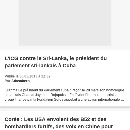
L'ICG contre le Sri-Lanka, le président du
parlement sri-lankais à Cuba
Publié le 30/03/2013 à 12:32
Par
Atlasaltern
Granma Le président du Parlement cubain reçoit le 28 mars son homologue
sri-lankais Chamal Jayantha Rajapaksa. En février l'International crisis
group financé par la Fondation Soros appelait à une action internationale au
Sri Lanka.
Corée : Les USA envoient des B52 et des
bombardiers furtifs, des voix en Chine pour