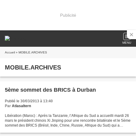
Publicité
MENU
Accueil
» MOBILE.ARCHIVES
MOBILE.ARCHIVES
5ème sommet des BRICS à Durban
Publié le 30/03/2013 à 13:40
Par
Atlasaltern
Libération (Maroc) : Après la Tanzanie, l’Afrique du Sud a accueilli mardi 26
mars le président chinois Xi Jinping pour une rencontre bilatérale et le 5ème
sommet des BRICS (Brésil, Inde, Chine, Russie, Afrique du Sud) qui a
annoncé la création d'une...