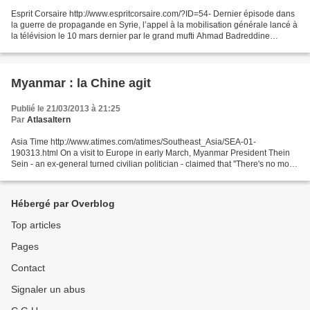
Esprit Corsaire http://www.espritcorsaire.com/?ID=54- Dernier épisode dans
la guerre de propagande en Syrie, l’appel à la mobilisation générale lancé à
la télévision le 10 mars dernier par le grand mufti Ahmad Badreddine
Hassoun, appelant les syriens...
Myanmar : la Chine agit
Publié le 21/03/2013 à 21:25
Par
Atlasaltern
Asia Time http://www.atimes.com/atimes/Southeast_Asia/SEA-01-
190313.html On a visit to Europe in early March, Myanmar President Thein
Sein - an ex-general turned civilian politician - claimed that ''There's no more
fighting in the country, we have been...
Hébergé par Overblog
Top articles
Pages
Contact
Signaler un abus