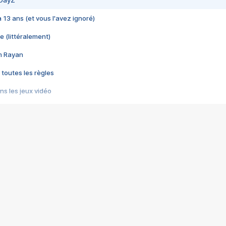
 DayZ
 a 13 ans (et vous l'avez ignoré)
e (littéralement)
im Rayan
 toutes les règles
s les jeux vidéo
us choquant de Rockstar ? - Le scandale BULLY
e plus moche de Steam
du RÊVE tourne au CAUCHEMAR
pendant 8 heures
it… à tort
umiliés par un jeu vidéo
ire - Final Fantasy 8