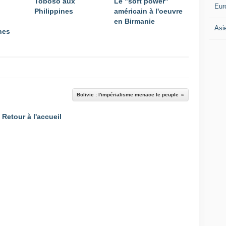
Toboso aux
Le "soft power"
Eur
Philippines
américain à l'oeuvre
en Birmanie
Asi
nes
Bolivie : l'impérialisme menace le peuple
Retour à l'accueil