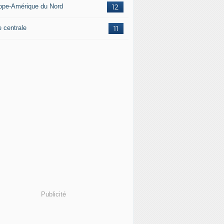
ope-Amérique du Nord
12
e centrale
11
Publicité