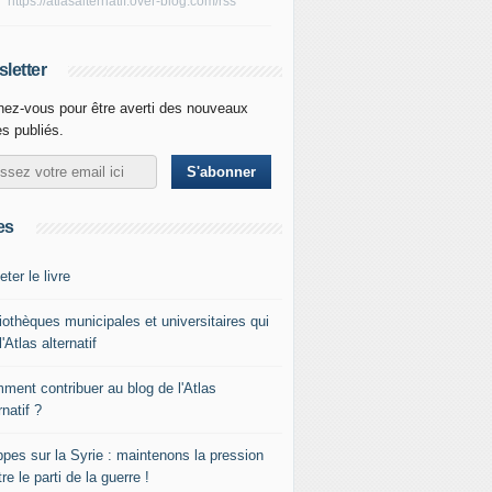
https://atlasalternatif.over-blog.com/rss
letter
ez-vous pour être averti des nouveaux
es publiés.
es
ter le livre
iothèques municipales et universitaires qui
l'Atlas alternatif
ment contribuer au blog de l'Atlas
rnatif ?
ppes sur la Syrie : maintenons la pression
re le parti de la guerre !