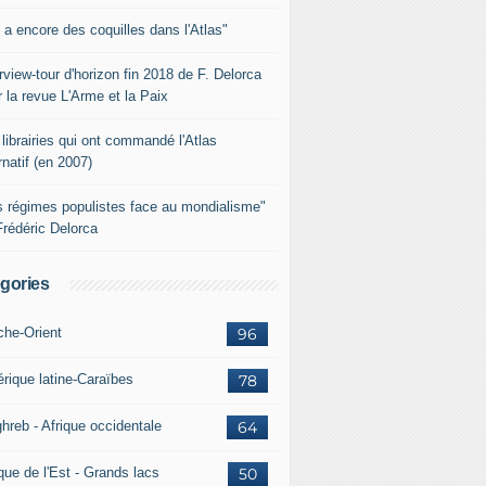
y a encore des coquilles dans l'Atlas"
rview-tour d'horizon fin 2018 de F. Delorca
 la revue L'Arme et la Paix
librairies qui ont commandé l'Atlas
rnatif (en 2007)
s régimes populistes face au mondialisme"
Frédéric Delorca
gories
che-Orient
96
rique latine-Caraïbes
78
hreb - Afrique occidentale
64
que de l'Est - Grands lacs
50