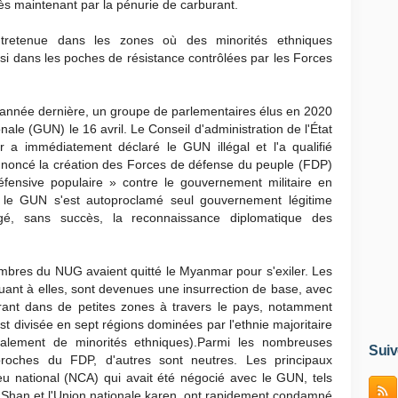
ès maintenant par la pénurie de carburant.
entretenue dans les zones où des minorités ethniques
si dans les poches de résistance contrôlées par les Forces
 l'année dernière, un groupe de parlementaires élus en 2020
le (GUN) le 16 avril. Le Conseil d'administration de l'État
r a immédiatement déclaré le GUN illégal et l'a qualifié
annoncé la création des Forces de défense du peuple (FDP)
fensive populaire » contre le gouvernement militaire en
l, le GUN s'est autoproclamé seul gouvernement légitime
é, sans succès, la reconnaissance diplomatique des
embres du NUG avaient quitté le Myanmar pour s'exiler. Les
ant à elles, sont devenues une insurrection de base, avec
rant dans de petites zones à travers le pays, notamment
st divisée en sept régions dominées par l'ethnie majoritaire
palement de minorités ethniques).Parmi les nombreuses
Suiv
 proches du FDP, d'autres sont neutres. Les principaux
feu national (NCA) qui avait été négocié avec le GUN, tels
at Shan et l'Union nationale karen, ont rapidement condamné