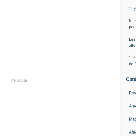
"Il 
Inte
pour
Les 
alte
"Le
de 
Caté
Publicité
Pro
Amé
Mag
Afri