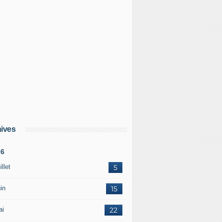
ives
26
illet
5
in
15
ai
22