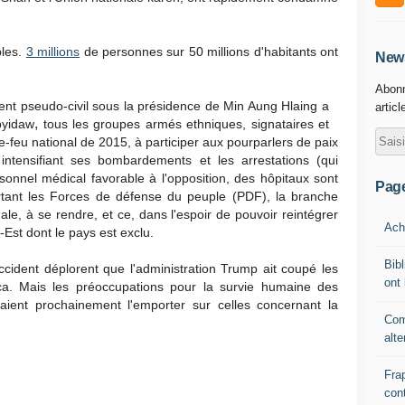
bles.
3 millions
de personnes sur 50 millions d'habitants ont
News
Abonn
t pseudo-civil sous la présidence de Min Aung Hlaing a
articl
,
ypyidaw
tous les groupes armés ethniques, signataires et
e-feu national de 2015, à participer aux pourparlers de paix
 intensifiant ses bombardements et les arrestations (qui
sonnel médical favorable à l'opposition, des hôpitaux sont
Pag
tant les Forces de défense du peuple (PDF), la branche
e, à se rendre, et ce, dans l'espoir de pouvoir reintégrer
Ache
-Est dont le pays est exclu.
Bibl
ident déplorent que l'administration Trump ait coupé les
ont 
a. Mais les préoccupations pour la survie humaine des
rraient prochainement l'emporter sur celles concernant la
Com
alte
Fra
cont