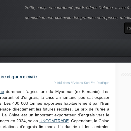
2006, conçu et coordonné par Frédéric Delorca. Il vise à f
domination néo-coloniale des grandes entreprises, média
e et guerre civile
Publié dans
#Asie du Sud-Est-Pacifique
he
durement l'agriculture du Myanmar (ex-Birmanie). Les
burant et d'engrais, la crise alimentaire pourrait exposer
e. Les 400 000 tonnes exportées habituellement par l'Iran
nace directement les futures récoltes. Le prix de l'urée a
a Chine est un important exportateur d'engrais vers le
anges en 2024, selon
UNCOMTRADE
. Cependant, la Chine
portations d'engrais fin mars. L'industrie et les centrales