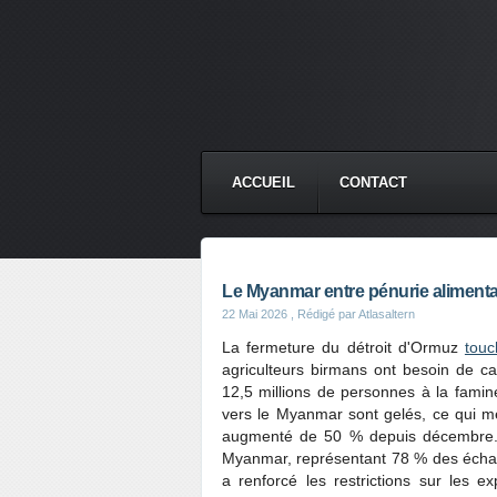
ACCUEIL
CONTACT
Le Myanmar entre pénurie alimentair
22 Mai 2026
, Rédigé par Atlasaltern
La fermeture du détroit d'Ormuz
touc
agriculteurs birmans ont besoin de car
12,5 millions de personnes à la famin
vers le Myanmar sont gelés, ce qui me
augmenté de 50 % depuis décembre. L
Myanmar, représentant 78 % des éch
a renforcé les restrictions sur les ex