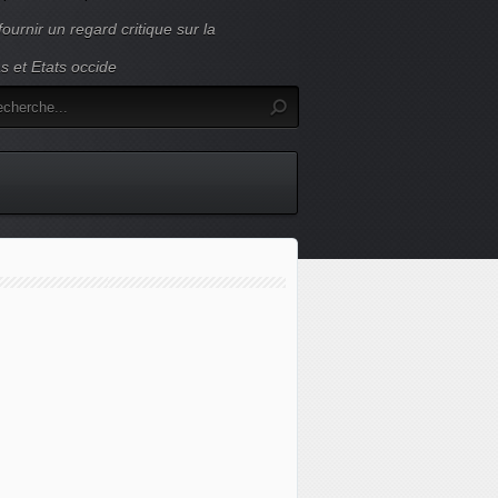
ournir un regard critique sur la
s et Etats occide