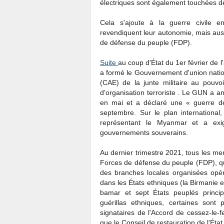
électriques sont également touchées d
Cela s'ajoute à la guerre civile 
revendiquent leur autonomie, mais aus
de défense du peuple (FDP).
Suite
au coup d'État du 1er février de
a formé le Gouvernement d'union nationa
(CAE) de la junte militaire au pouvoi
d'organisation terroriste . Le GUN a 
en mai et a déclaré une « guerre dé
septembre. Sur le plan internationa
représentant le Myanmar et a exig
gouvernements souverains.
Au dernier trimestre 2021, tous les m
Forces de défense du peuple (FDP), qu
des branches locales organisées opé
dans les États ethniques (la Birmanie e
bamar et sept États peuplés princi
guérillas ethniques, certaines sont
signataires de l'Accord de cessez-le-
que le Conseil de restauration de l'Ét