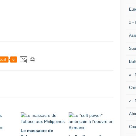
Eur
x -
Asi
Sou
post
0
Bal
x -
Chi
z - 
Afri
Cau
Le massacre de