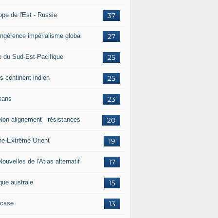
ope de l'Est - Russie
37
 Ingérence impérialisme global
27
e du Sud-Est-Pacifique
25
s continent indien
25
kans
23
 Non alignement - résistances
20
ne-Extrême Orient
19
Nouvelles de l'Atlas alternatif
17
que australe
15
case
13