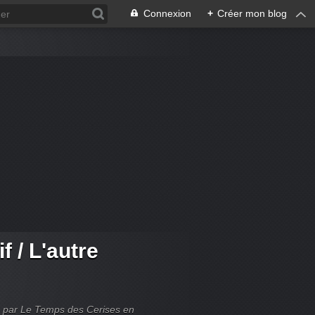
Connexion
+
Créer mon blog
f / L'autre
blié par Le Temps des Cerises en