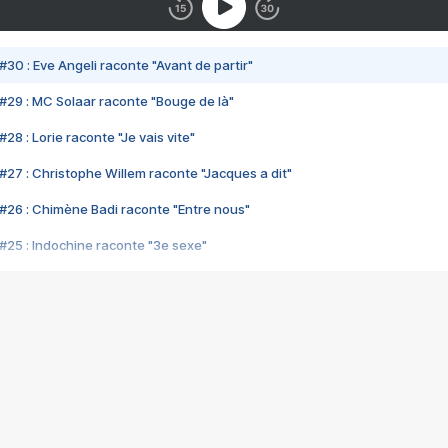
#30 : Eve Angeli raconte "Avant de partir"
#29 : MC Solaar raconte "Bouge de là"
28 : Lorie raconte "Je vais vite"
#27 : Christophe Willem raconte "Jacques a dit"
#26 : Chimène Badi raconte "Entre nous"
#25 : Indochine raconte "3e sexe"
#24 : Zaho raconte "C'est chelou"
#23 : Patrick Bruel raconte "Au café des délices"
#22 : Kyo raconte "Le chemin"
#21 : Nolwenn Leroy raconte "Cassé"
#20 : Patrick Hernandez raconte "Born to be alive"